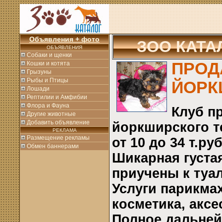
Объявления + фото
ЗОО КАТА
ОБЪЯВЛЕНИЯ
Собаки и щенки
ПРОД
Кошки и котята
Грызуны
Рыбы и Птицы
ЙОРК
Лошади
Рептилии и Амфибии
Флора и Фауна
Клуб п
Другие животные
Добавить объявление
йоркширского т
РЕКЛАМА
Размещение рекламы
от 10 до 34 т.ру
Обмен баннерами
Шикарная густа
приучены к туа
Услуги парикма
косметика, аксе
Полное дальней