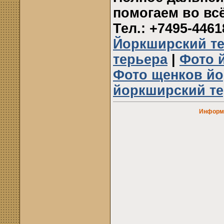
помогаем во вс
Тел.: +7495-446
Йоркширский т
терьера
|
Фото 
Фото щенков йо
йоркширский т
Информа